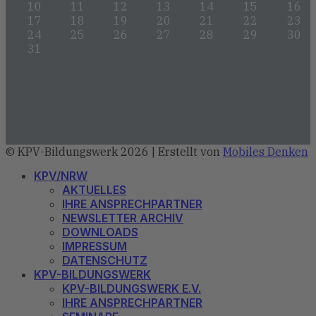
10
11
12
13
14
15
16
17
18
19
20
21
22
23
24
25
26
27
28
29
30
31
© KPV-Bildungswerk 2026 | Erstellt von
Mobiles Denken
KPV/NRW
AKTUELLES
IHRE ANSPRECHPARTNER
NEWSLETTER ARCHIV
DOWNLOADS
IMPRESSUM
DATENSCHUTZ
KPV-BILDUNGSWERK
KPV-BILDUNGSWERK E.V.
IHRE ANSPRECHPARTNER