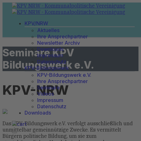
KPV/NRW
Aktuelles
Ihre Ansprechpartner
Newsletter Archiv
Downloads
Seminare KPV
Impressum
Datenschutz
Bildungswerk e.V.
KPV-Bildungswerk
KPV-Bildungswerk e.V.
Ihre Ansprechpartner
KPV-NRW
Seminare
Videos
Impressum
Datenschutz
Downloads
Das KPV-Bildungswerk e.V. verfolgt ausschließlich und
unmittelbar gemeinnützige Zwecke. Es vermittelt
Bürgern politische Bildung, um sie zum