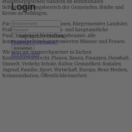
staatsbürgerlichen Handeln im kommunalen
Login
Selbstverwaltungsbereich der Gemeinden, Städte und
Kreise zu befähigen.
Für Mandatsträger, Fraktionen, Bürgermeister, Landräte,
Fraktionsmitglieder, ehren- und hauptamtliche
Funktionsträger, Verwaltungsbeamte, alle
Angemeldet bleiben
kommunalpolitisch interessierten Männer und Frauen.
Passwort vergessen?
Anmelden
Wir sind Ihr Ansprechpartner in Sachen
Registrieren
Kommunalwahlrecht, Planen, Bauen, Finanzen, Haushalt,
Umwelt, Verkehr, Schule, Kultur, Gesundheit, Soziales,
Jugend, Familie, Sport, Wirtschaft, Europa, Neue Medien,
Kommunikation, Öffentlichkeitsarbeit.